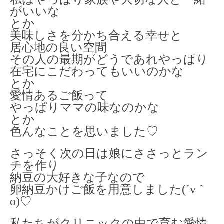
がいいな
とか
美味しさを分かち合える幸せと
居心地の良い空間
その人の最期がどうであれやっぱり
在宅にこだわってもいいのかな
とか
愛情あるご飯って
やっぱりママの味なのかな
とか
色んなことを思いました♡
さっそく次の日は娘にささっとラン
チを作り
納豆の大好きな子なので
卵納豆かけご飯を用意しました(´v｀
o)♡
私たちがクリニックの中で育む愛情