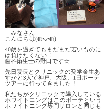
みなさん
こんにちは(◍•ᴗ•◍)
40歳を過ぎてもまだまだ若いものに
は負けたくない！
歯科衛生士の野口です☆
先日院長とクリニックの奨学金生あ
すかと3人で神戸、大阪、1日ボーテ
ツアーに行ってきました！
私たちがクリニックで導入している
ホワイトニングはこのボーテという
ホワイトニング専門サロンと同じも