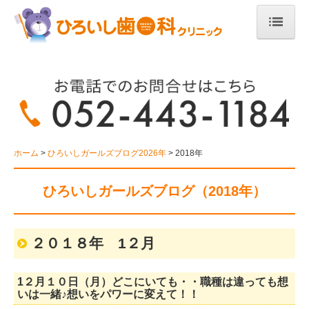
ホーム
医院紹介
診療案内
一般歯科
ホーム
ひろいしガールズブログ2026年
2018年
小児歯科
ひろいしガールズブログ（2018年）
予防歯科
在宅医療・歯科訪問診療
２０１８年 1２月
歯周内科
1２月１０日（月）どこにいても・・職種は違っても想
いは一緒♪想いをパワーに変えて！！
矯正歯科