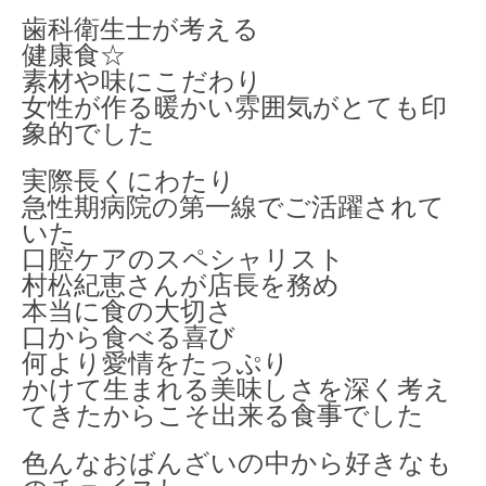
歯科衛生士が考える
健康食☆
素材や味にこだわり
女性が作る暖かい雰囲気がとても印
象的でした
実際長くにわたり
急性期病院の第一線でご活躍されて
いた
口腔ケアのスペシャリスト
村松紀恵さんが店長を務め
本当に食の大切さ
口から食べる喜び
何より愛情をたっぷり
かけて生まれる美味しさを深く考え
てきたからこそ出来る食事でした
色んなおばんざいの中から好きなも