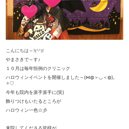
こんにちは～!(^^)!
やまさきで～す♪
１０月は毎年恒例のクリニック
ハロウィンイベントを開催しました～(⋈◍＞◡＜◍)。
✧♡
今年も院内を派手派手に(笑)
飾りつけもいたるところが
ハロウィン一色☆彡
来院してくださる皆様が