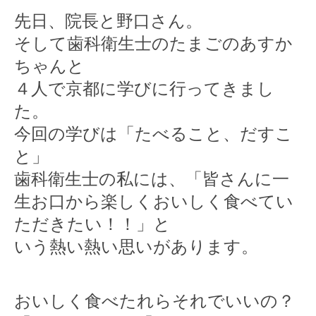
2020年
先日、院長と野口さん。
そして歯科衛生士のたまごのあすか
2019年
ちゃんと
2018年
４人で京都に学びに行ってきまし
た。
2017年
今回の学びは「たべること、だすこ
2016年
と」
2015年
歯科衛生士の私には、「皆さんに一
生お口から楽しくおいしく食べてい
2014年
ただきたい！！」と
2013年
いう熱い熱い思いがあります。
2012年
2011年
おいしく食べたれらそれでいいの？