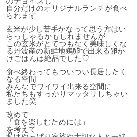
のチョイスし
自分だけのオリジナルランチが食べ
られます
玄米が少し苦手かなって思う方はい
らっしゃるかもしれませんが
この玄米がとてつもなく美味しくな
る丹波産の新鮮地鶏卵で出来る卵か
けごはんは絶品でした♡
食べ終わってもついつい長居したく
なる空間
みんなでワイワイ出来る空間に
私たちもすっかりマッタリしちゃい
ました笑
改めて
「食を楽しむためには」
を考えて
私はやっぱり家族や大切な人と一緒