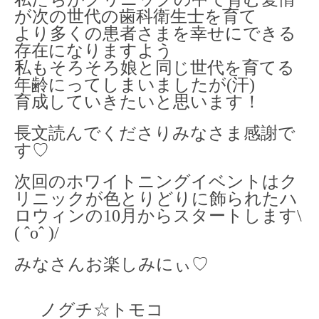
が次の世代の歯科衛生士を育て
より多くの患者さまを幸せにできる
存在になりますよう
私もそろそろ娘と同じ世代を育てる
年齢にってしまいましたが(汗)
育成していきたいと思います！
長文読んでくださりみなさま感謝で
す♡
次回のホワイトニングイベントはク
リニックが色とりどりに飾られたハ
ロウィンの10月からスタートします\
( ˆoˆ )/
みなさんお楽しみにぃ♡
ノグチ☆トモコ