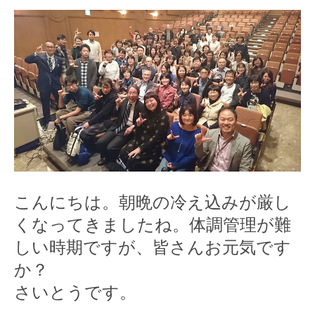
インプラント
審美歯科 アンチエイジング
歯髄細胞バンク
スタッフ紹介
ひろいしガールズブログ2026年
2025年
こんにちは。朝晩の冷え込みが厳し
2024年
くなってきましたね。体調管理が難
2023年
しい時期ですが、皆さんお元気です
か？
2022年
さいとうです。
2021年