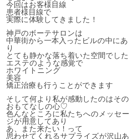
今回はお客様目線
患者様目線で
実際に体験してきました！
神戸のボーテサロンは
中華街から一本入ったビルの中にあ
り
とても静かな落ち着いた空間でした
エステのような感覚で
ホワイトニング
美容
矯正治療も行うことができます
そして何より私が感動したのはその
おもてなしの心♡
色んなところに私たちへのメッセー
ジが用意してあり
あ、また来たい！って
思わせてくれるサプライズが沢山あ