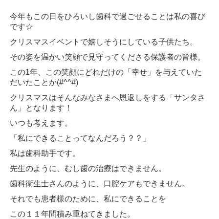
2020年
今年もこの日をひろいし歯科で過ごせることは私の喜び
です☆
2019年
クリスマスイベントで嬉しそうにしている子供たち。
2018年
その姿を温かい笑顔で見守ってくださる保護者の皆様。
この1年、この笑顔にどれだけの「幸せ」を与えていた
2017年
だいたことか(#^^#)
クリスマスはそんなみなさまへ恩返しをする「サンタさ
2016年
ん」となります！
2015年
いつも考えます。
「私にできることってなんだろう？？」
2014年
私は歯科助手です。
2013年
先生のように、むし歯の治療はできません。
歯科衛生士さんのように、口腔ケアもできません。
2012年
それでも患者様のために、私にできることを
2011年
この１１年間積み重ねてきました。