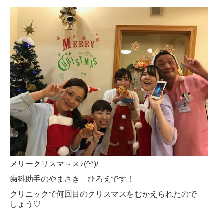
インプラント
審美歯科 アンチエイジング
歯髄細胞バンク
スタッフ紹介
ひろいしガールズブログ2026年
2025年
2024年
メリークリスマ～ス♪(^^)/
2023年
歯科助手のやまさき ひろえです！
2022年
クリニックで何回目のクリスマスをむかえられたので
しょう♡
2021年