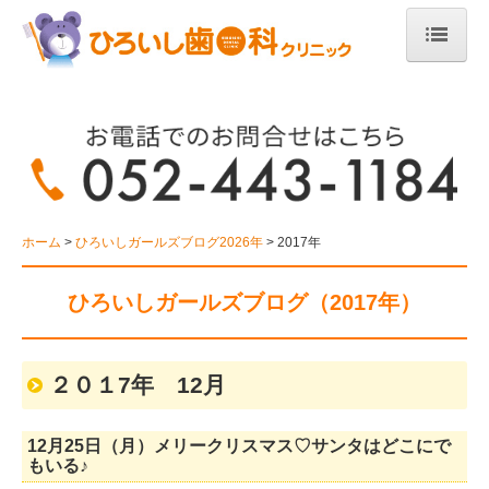
ホーム
医院紹介
診療案内
一般歯科
ホーム
ひろいしガールズブログ2026年
2017年
小児歯科
ひろいしガールズブログ（2017年）
予防歯科
在宅医療・歯科訪問診療
２０１7年 12月
歯周内科
12月25日（月）メリークリスマス♡サンタはどこにで
もいる♪
矯正歯科