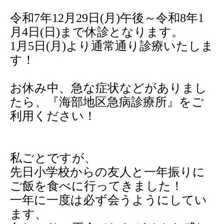
令和
7
年
12
月
29
日
(
月
)
午後～令和
8
年
1
月
4
日
(
日
)
まで休診となります。
1
月
5
日
(
月
)
より通常通り診療いたしま
す！
お休み中、急な症状などがありまし
たら、『海部地区急病診療所』をご
利用ください！
私ごとですが、
先日小学校からの友人と一年振りに
ご飯を食べに行ってきました！
一年に一度は必ず会うようにしてい
ます、