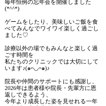
毎年恒例の忘年会を開催しました
(*^^*)
ゲームをしたり、美味しいご飯を食
べてみんなでワイワイ楽しく過ごし
ました♡
診療以外の場でもみんなと楽しく過
ごす時間を
私たちのクリニックでは大切にして
います♪
(๑ᴖ
◡
ᴖ๑)
♪
院長や仲間のサポートにも感謝し、
2026
年は患者様や院長・先輩方に恩
返しできるよう、
今年より成長した姿を見せれる一年