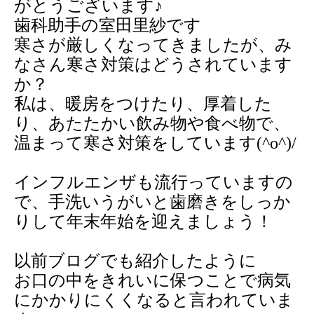
がとうございます♪
2020年
歯科助手の室田里紗です
寒さが厳しくなってきましたが、み
2019年
なさん寒さ対策はどうされています
2018年
か？
私は、暖房をつけたり、厚着した
2017年
り、あたたかい飲み物や食べ物で、
温まって寒さ対策をしています
(^o^)/
2016年
2015年
インフルエンザも流行っていますの
で、手洗いうがいと歯磨きをしっか
2014年
りして年末年始を迎えましょう！
2013年
以前ブログでも紹介したように
2012年
お口の中をきれいに保つことで病気
2011年
にかかりにくくなると言われていま