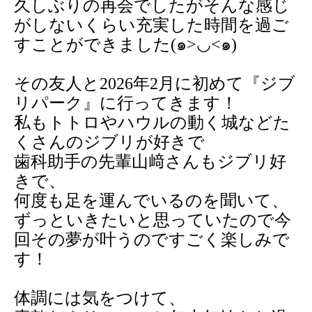
久しぶりの再会でしたがそんな感じ
がしないくらい充実した時間を過ご
すことができました
(๑>
◡
<๑)
その友人と
2026
年
2
月に初めて『ジブ
リパーク』に行ってきます！
私もトトロやハウルの動く城などた
くさんのジブリが好きで
歯科助手の先輩山﨑さんもジブリ好
きで、
何度も足を運んでいるのを聞いて、
ずっといきたいと思っていたので今
回その夢が叶うのですごく楽しみで
す！
体調には気をつけて、