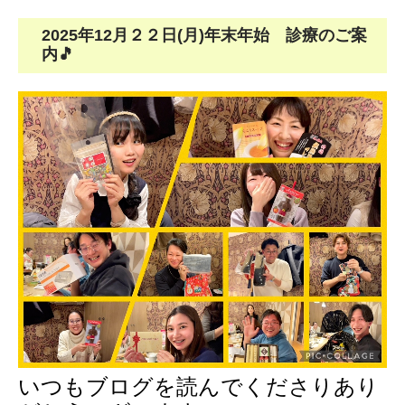
インプラント
2025年12月２２日(月)年末年始 診療のご案
内🎵
審美歯科 アンチエイジング
歯髄細胞バンク
スタッフ紹介
ひろいしガールズブログ2026年
2025年
2024年
2023年
2022年
いつもブログを読んでくださりあり
2021年