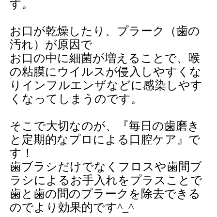
す。
2010年
お口が乾燥したり、プラーク（歯の
自費治療価格表
汚れ）が原因で
採用情報
お口の中に細菌が増えることで、喉
の粘膜にウイルスが侵入しやすくな
なんでも聞いてね無料相談メール
りインフルエンザなどに感染しやす
くなってしまうのです。
そこで大切なのが、『毎日の歯磨き
と定期的なプロによる口腔ケア』で
す！
歯ブラシだけでなくフロスや歯間ブ
ラシによるお手入れをプラスことで
歯と歯の間のプラークを除去できる
のでより効果的です
^_^