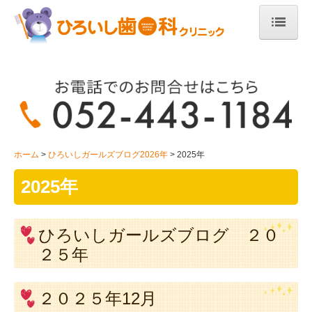
ホーム
医院紹介
診療案内
一般歯科
ホーム
ひろいしガールズブログ2026年
2025年
小児歯科
2025年
予防歯科
ひろいしガールズブログ ２０
在宅医療・歯科訪問診療
２５年
歯周内科
２０２５年12月
矯正歯科